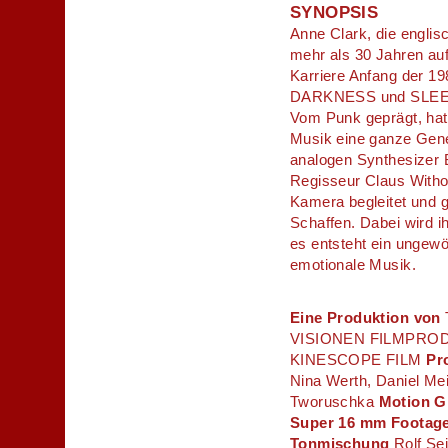
SYNOPSIS
Anne Clark, die englis
mehr als 30 Jahren auf 
Karriere Anfang der 1
DARKNESS und SLEEPE
Vom Punk geprägt, hat 
Musik eine ganze Gene
analogen Synthesizer B
Regisseur Claus Withop
Kamera begleitet und g
Schaffen. Dabei wird ih
es entsteht ein ungewö
emotionale Musik.
Eine Produktion von
VISIONEN FILMPRO
KINESCOPE FILM
Pr
Nina Werth, Daniel Me
Tworuschka
Motion G
Super 16 mm Footag
Tonmischung
Rolf Se